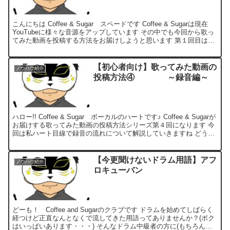
こんにちは Coffee & Sugar スペードです Coffee & Sugarは現在
YouTubeに様々な音源をアップしています その中でも今回から歌っ
てみた動画を投稿する方法をお届けしようと思います 第１回目は歌
ってみた動画投稿の全...
【初心者向け】歌ってみた動画の
ノウハウ紹介
投稿方法④ ～録音編～
ハロー!! Coffee & Sugar ボーカルのハートです♪ Coffee & Sugarが
お届けする歌ってみた動画の投稿方法シリーズ第４回になります 今
回は私ハート目線で録音の流れについて解説していきますね どうぞ
最後までお付き合いく...
【今更聞けないドラム用語】アフ
ノウハウ紹介
ロキューバン
どーも！ Coffee and Sugarのクラブです ドラムを始めてしばらく
経つけど正直なんとなくで流してきた用語ってありませんか？(ボク
はいっぱいあります・・・) そんなドラム中級者の方に(もちろん初